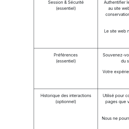
Session & Sécurité
Authentifier 
(essentiel)
au site web
conservation
Le site web 
Préférences
Souvenez-vou
(essentiel)
du s
Votre expérie
Historique des interactions
Utilisé pour c
(optionnel)
pages que v
Nous ne pourro