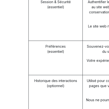
Session & Sécurité
Authentifier 
(essentiel)
au site web
conservation
Le site web 
Préférences
Souvenez-vou
(essentiel)
du s
Votre expérie
Historique des interactions
Utilisé pour c
(optionnel)
pages que v
Nous ne pourro